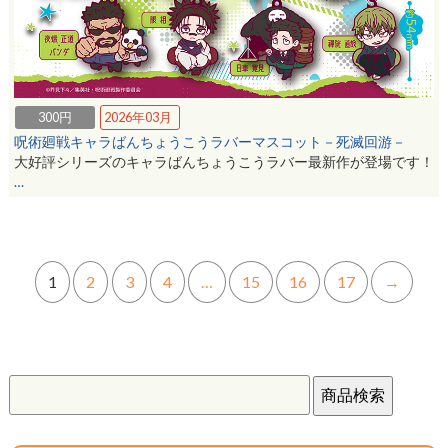
300円
2026年03月
呪術廻戦キャラばんちょうこうラバーマスコット－死滅回游－
大好評シリーズのキャラばんちょうこうラバー最新作が登場です！
…
1
2
3
4
…
15
16
17
→