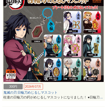
300円
2026年07月
鬼滅の刃 日輪刀めじるしマスコット
柱達の日輪刀の鍔がめじるしマスコットになりました！ ●日輪刀
…