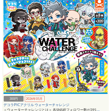
300円
2026年05月
デコラPICアクリル ウォーターチャレンジ
＜ウォーターチャレンジとは＞ 各SNS総フォロワー数が395
…