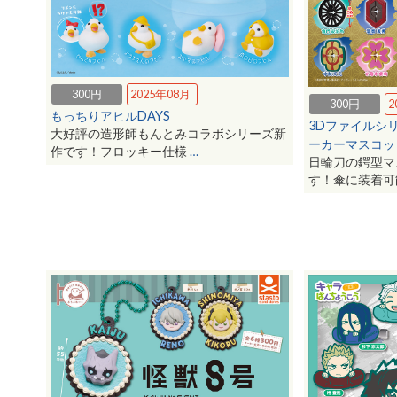
300円
2025年08月
300円
2
もっちりアヒルDAYS
3Dファイルシ
大好評の造形師もんとみコラボシリーズ新
ーカーマスコッ
作です！フロッキー仕様
…
日輪刀の鍔型マ
す！傘に装着