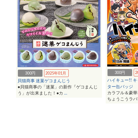
300円
2
300円
2025年01月
ハイキュー!!
貝猫商事 迷菓ゲコまんじう
ター缶バッジ
●貝猫商事の「迷菓」の新作『ゲコまんじ
カラフル＆豪華
う」が出来ました！●カ
…
ちょうこうラ