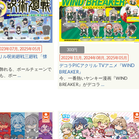
023年07月, 2025年05月
300円
クリル呪術廻戦三廻戦 「懐
2022年11月, 2024年08月, 2025年05月
デコラPICアクリル TVアニメ『WIND
飾れる、ボールチェーンで
BREAKER』
にも、ポー
…
今、一番熱いヤンキー漫画『WIND
BREAKER』がデコラ
…