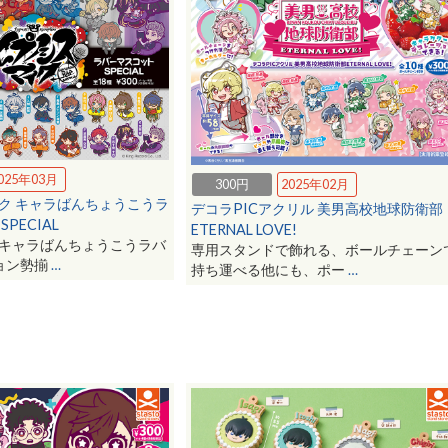
025年03月
300円
2025年02月
ク キャラばんちょうこうラ
デコラPICアクリル 美男高校地球防衛部
PECIAL
ETERNAL LOVE!
キャラばんちょうこうラバ
専用スタンドで飾れる、ボールチェーン
ョン勢揃
…
持ち運べる他にも、ポー
…