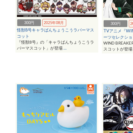
300円
2025年08月
300円
2
怪獣8号キャラばんちょうこうラバーマス
TVアニメ『WI
コット
ーツセレクショ
『怪獣8号』の「キャラばんちょうこうラ
WIND BRE
バーマスコット」が登場
…
スコットが登