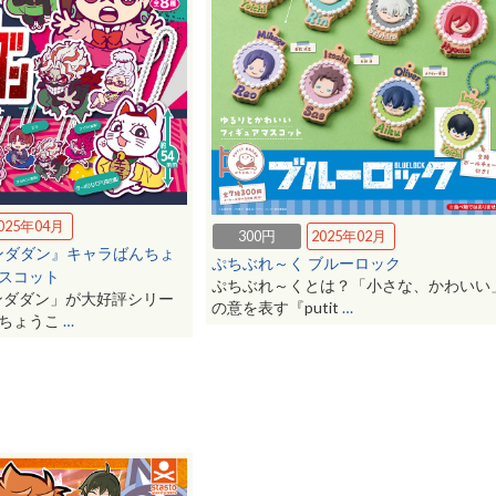
025年04月
300円
2025年02月
ンダダン』キャラばんちょ
ぷちぶれ～く ブルーロック
スコット
ぷちぶれ～くとは？「小さな、かわいい
ンダダン」が大好評シリー
の意を表す『putit
…
んちょうこ
…