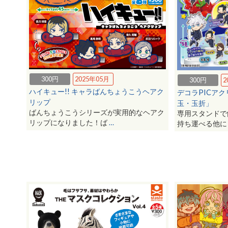
300円
2025年05月
300円
2
ハイキュー!! キャラばんちょうこうヘアク
デコラPICア
リップ
玉・玉折」
ばんちょうこうシリーズが実用的なヘアク
専用スタンドで
リップになりました！ば
…
持ち運べる他