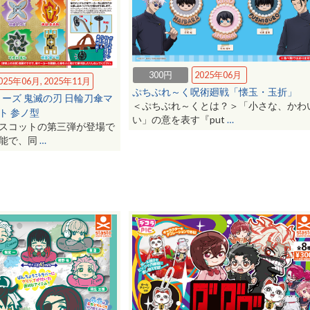
300円
2025年06月
025年06月, 2025年11月
ぷちぶれ～く呪術廻戦「懐玉・玉折」
リーズ 鬼滅の刃 日輪刀傘マ
＜ぷちぶれ～くとは？＞「小さな、かわ
ト 参ノ型
い」の意を表す『put
…
スコットの第三弾が登場で
可能で、同
…