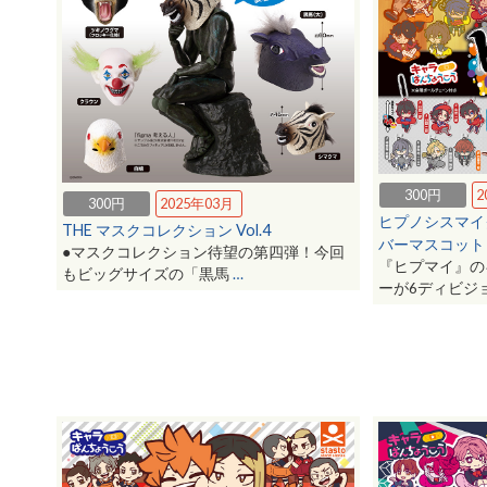
300円
2
300円
2025年03月
ヒプノシスマイ
THE マスクコレクション Vol.4
バーマスコット S
●マスクコレクション待望の第四弾！今回
『ヒプマイ』の
もビッグサイズの「黒馬
…
ーが6ディビジ