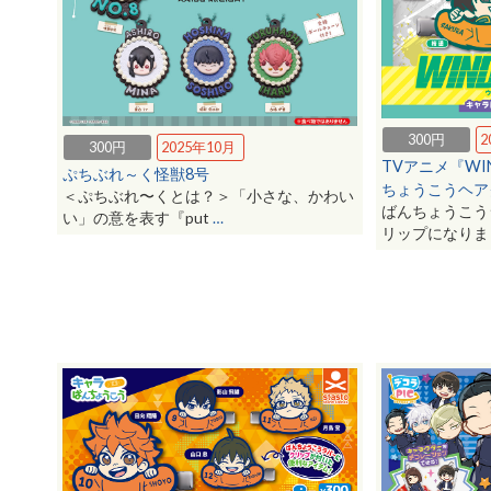
300円
2
300円
2025年10月
TVアニメ『WI
ぷちぶれ～く怪獣8号
ちょうこうヘア
＜ぷちぶれ〜くとは？＞「小さな、かわい
ばんちょうこう
い」の意を表す『put
…
リップになり