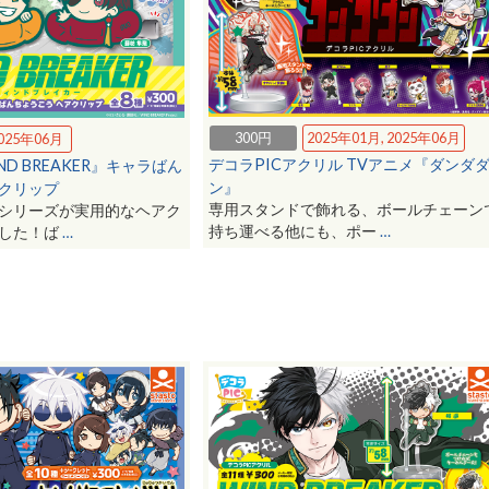
300円
2025年01月, 2025年06月
025年06月
デコラPICアクリル TVアニメ『ダンダ
ND BREAKER』キャラばん
ン』
クリップ
専用スタンドで飾れる、ボールチェーン
シリーズが実用的なヘアク
持ち運べる他にも、ポー
…
ました！ば
…