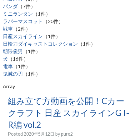
パンダ
（7件）
ミニランタン
（1件）
ラバーマスコット
（20件）
戦車
（2件）
日産スカイライン
（1件）
日輪刀ダイキャストコレクション
（1件）
朝隈俊男
（1件）
犬
（16件）
電車
（1件）
鬼滅の刃
（1件）
Array
組み立て方動画を公開！Cカー
クラフト 日産 スカイラインGT-
R編 vol.2
Posted
2020年5月12日
by
pure2