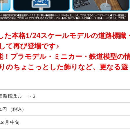
た本格1/24スケールモデルの道路標識
して再び登場です♪
能！プラモデル・ミニカー・鉄道模型の
りのちょこっとした飾りなど、更なる遊
道路標識 ルート２
00円 （税込）
年06月 中旬