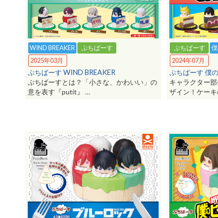
ぷちばーす
僕
WIND BREAKER
ぷちばーす
2024年07月
2025年03月
ぷちばーす 僕の
ぷちばーす WIND BREAKER
キャラクター部
ぷちばーすとは？「小さな、かわいい」の
ザイン！ケー
意を表す『putit』
…