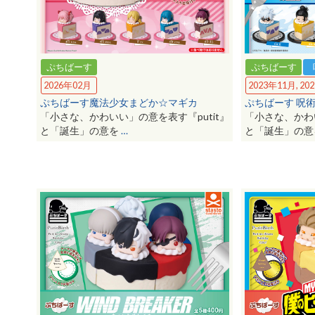
ぷちばーす
ぷちばーす
2023年11月, 20
2026年02月
ぷちばーす 呪
ぷちばーす魔法少女まどか☆マギカ
「小さな、かわい
「小さな、かわいい」の意を表す『putit』
と「誕生」の
と「誕生」の意を
…