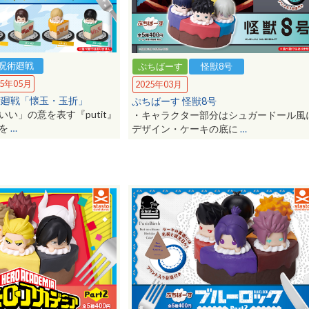
呪術廻戦
ぷちばーす
怪獣8号
25年05月
2025年03月
術廻戦「懐玉・玉折」
ぷちばーす 怪獣8号
い」の意を表す『putit』
・キャラクター部分はシュガードール風
意を
…
デザイン・ケーキの底に
…