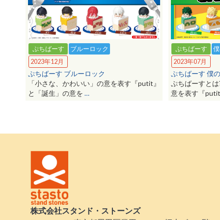
ぷちばーす
ブルーロック
ぷちばーす
僕
2023年12月
2023年07月
ぷちばーす ブルーロック
ぷちばーす 僕
「小さな、かわいい」の意を表す『putit』
ぷちばーすとは
と「誕生」の意を
…
意を表す『puti
株式会社スタンド・ストーンズ