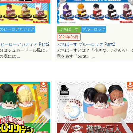
のヒーロアカデミア
ぷちばーす
ブルーロック
2024年06月
ヒーローアカデミア Part2
ぷちばーす ブルーロック Part2
分はシュガードール風にデ
ぷちばーすとは？「小さな、かわいい」
キの底には
…
意を表す『putit』
…